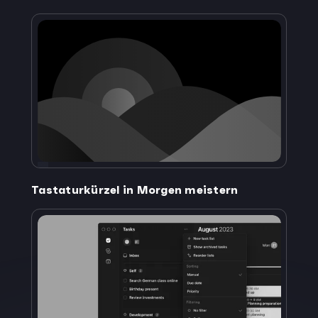
Tastaturkürzel in Morgen meistern