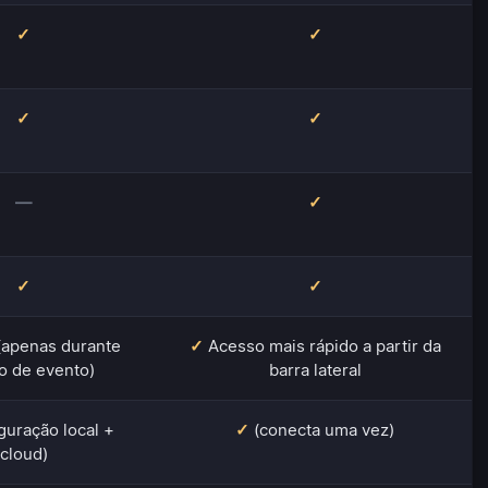
✓
✓
✓
✓
—
✓
✓
✓
(apenas durante
✓
Acesso mais rápido a partir da
o de evento)
barra lateral
guração local +
✓
(conecta uma vez)
cloud)