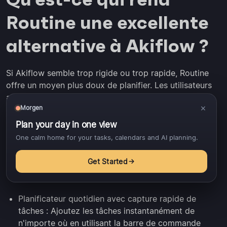
Routine une excellente
alternative à Akiflow ?
Si Akiflow semble trop rigide ou trop rapide, Routine
offre un moyen plus doux de planifier. Les utilisateurs
apprécient son interface épurée, son flux de capture
×
Morgen
rapide et la capacité à combiner la planification, la
gestion des tâches et la prise de notes sans basculer
Plan your day in one view
entre les outils. Bien qu'il n'offre pas d'IA ou
One calm home for your tasks, calendars and AI planning.
d'automatisation, il compense par l'élégance et la
simplicité.
Get Started
Planificateur quotidien avec capture rapide de
tâches : Ajoutez les tâches instantanément de
n'importe où en utilisant la barre de commande