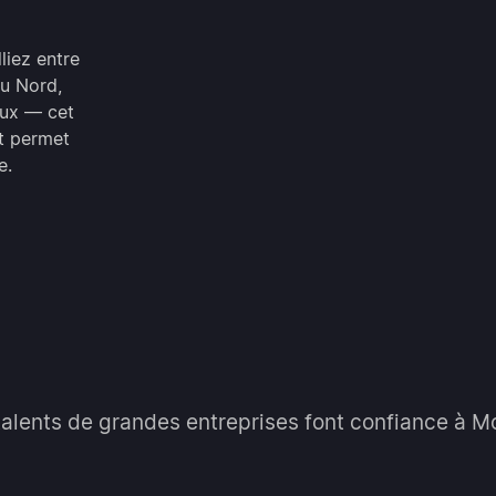
liez entre
du Nord,
aux — cet
et permet
e.
talents de grandes entreprises font confiance à M