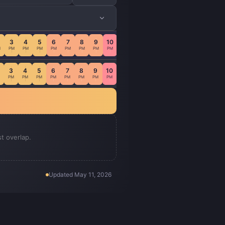
3
4
5
6
7
8
9
10
11
M
PM
PM
PM
PM
PM
PM
PM
PM
PM
3
4
5
6
7
8
9
10
11
PM
PM
PM
PM
PM
PM
PM
PM
PM
st overlap.
Updated
May 11, 2026