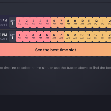
11 PM
1
2
3
4
5
6
7
8
9
10
11
12
1
2
SAT
8
AM
AM
AM
AM
AM
AM
AM
AM
AM
AM
AM
PM
PM
P
 Aug 8
11 PM
1
2
3
4
5
6
7
8
9
10
11
12
1
2
SAT
8
AM
AM
AM
AM
AM
AM
AM
AM
AM
AM
AM
PM
PM
PM
 Aug 8
See the best time slot
he timeline to select a time slot, or use the button above to find the be