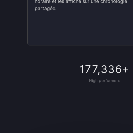
horaire et les affiche sur une chronologie
partagée.
177,336+
High performers