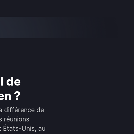
l de
en ?
a différence de
s réunions
x États-Unis, au