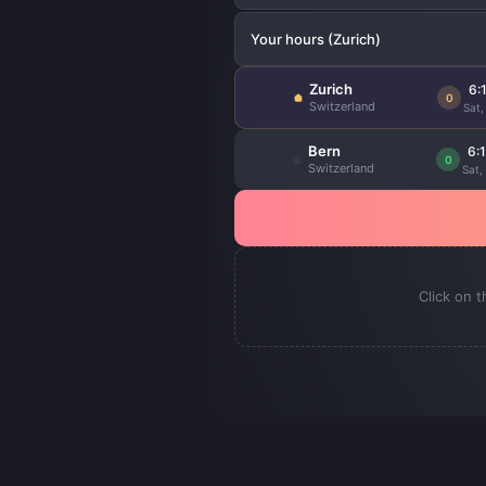
Your hours
(Zurich)
Zurich
6:
0
Switzerland
Sat,
Bern
6:
0
Switzerland
Sat,
Click on t