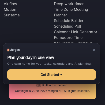
Akiflow
Deep work timer
Motion
Time Zone Meeting
Sunsama
Planner
Schedule Builder
Scheduling Poll
Calendar Link Generator
Pomodoro Timer
Kai: Your AI Executive
Assistant
×
Morgen
Plan your day in one view
One calm home for your tasks, calendars and AI planning.
Términos
Privacidad
DPA
Reembolsos
Get Started
🇨🇭 Built in Switzerland
Copyright © 2020-2026 Morgen AG. All Rights Reserved.