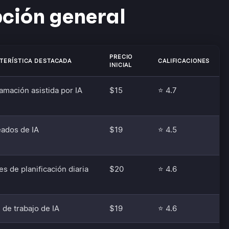
ción general
PRECIO
TERÍSTICA DESTACADA
CALIFICACIONES
INICIAL
amación asistida por IA
$15
⭐ 4.7
ados de IA
$19
⭐ 4.5
es de planificación diaria
$20
⭐ 4.6
 de trabajo de IA
$19
⭐ 4.6