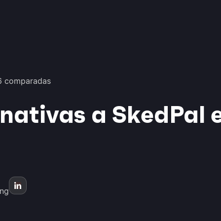
26 comparadas
rnativas a SkedPal 
ing