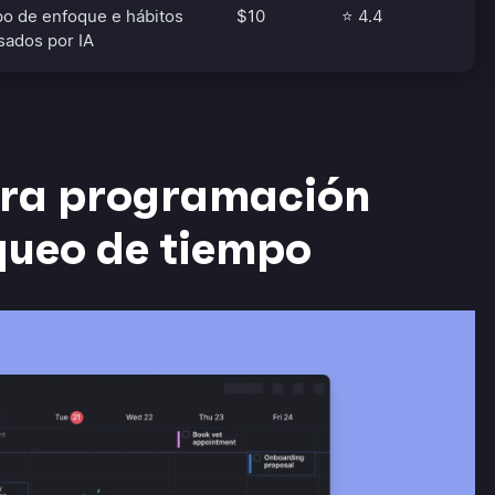
o de enfoque e hábitos
$10
⭐ 4.4
sados por IA
ara programación
queo de tiempo