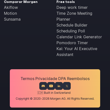
Comparar Morgen
Free tools
Akiflow
Deep work timer
Motion
Time Zone Meeting
Sunsama
Planner
Schedule Builder
Scheduling Poll
Calendar Link Generator
Pomodoro Timer
Kai: Your AI Executive
Assistant
Termos
Privacidade
DPA
Reembolsos
🇨🇭 Built in Switzerland
Copyright © 2020-2026 Morgen AG. All Rights Reserved.