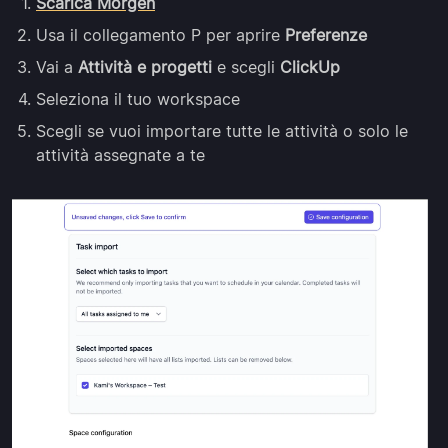
Scarica Morgen
Usa il collegamento P per aprire
Preferenze
Vai a
Attività e progetti
e scegli
ClickUp
Seleziona il tuo workspace
Scegli se vuoi importare tutte le attività o solo le
attività assegnate a te