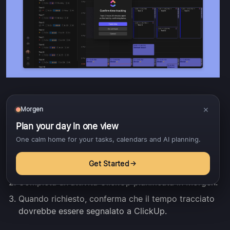
×
Morgen
Come farlo:
Plan your day in one view
One calm home for your tasks, calendars and AI planning.
Una volta completata un'attività pianificata, regola
il blocco di tempo se la sessione ha richiesto più o
Get Started
meno tempo del previsto.
Completa un'attività ClickUp pianificata in Morgen.
Quando richiesto, conferma che il tempo tracciato
dovrebbe essere segnalato a ClickUp.