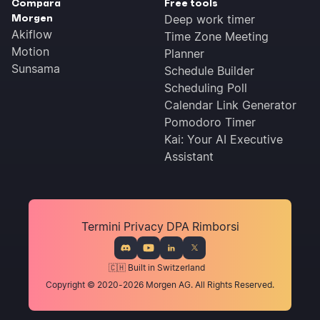
Compara
Free tools
Morgen
Deep work timer
Akiflow
Time Zone Meeting
Motion
Planner
Sunsama
Schedule Builder
Scheduling Poll
Calendar Link Generator
Pomodoro Timer
Kai: Your AI Executive
Assistant
Termini
Privacy
DPA
Rimborsi
🇨🇭 Built in Switzerland
Copyright © 2020-2026 Morgen AG. All Rights Reserved.