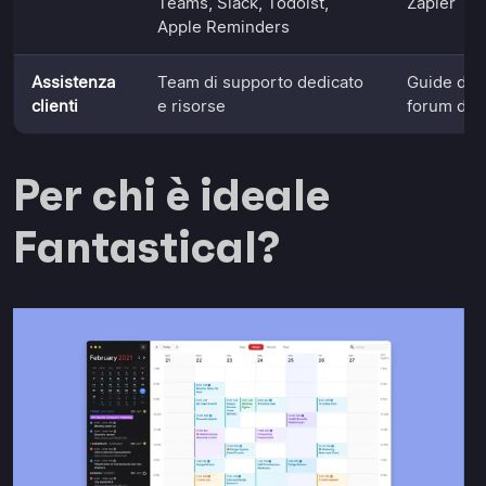
Teams, Slack, Todoist,
Zapier
Apple Reminders
Assistenza
Team di supporto dedicato
Guide di a
clienti
e risorse
forum del
Per chi è ideale
Fantastical?