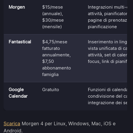
Morgen
$15/mese
Integrazioni multi-ca
(annuale),
attività, pianificatore
$30/mese
pagine di prenotazione
(mensile)
pianificazione
Fantastical
$4,75/mese
Inserimento in lingua
fatturato
vista unificata di cal
annualmente,
attività, set di calendar
$7,50
focus, link di pianific
abbonamento
famiglia
Google
Gratuito
Funzioni di calendario
Calendar
condivisione del cale
integrazione dei serv
Scarica
Morgen 4 per Linux, Windows, Mac, iOS e
Android.