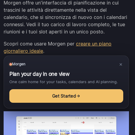
Morgen offre un'interfaccia di pianificazione in cui
trascini le attività direttamente nella vista del
calendario, che si sincronizza di nuovo con i calendari
connessi. Vedi il tuo carico di lavoro completo, le tue
riunioni e i tuoi slot aperti in un unico posto.
Scopri come usare Morgen per
creare un piano
giornaliero ideale
.
×
Morgen
Plan your day in one view
Time blocking e
One calm home for your tasks, calendars and AI planning.
protezione del focus
Get Started