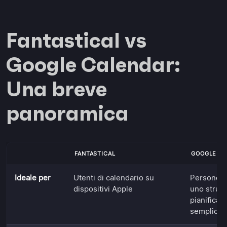
Fantastical vs
Google Calendar:
Una breve
panoramica
FANTASTICAL
GOOGLE C
Ideale per
Utenti di calendario su
Persone c
dispositivi Apple
uno strum
pianificaz
semplice e