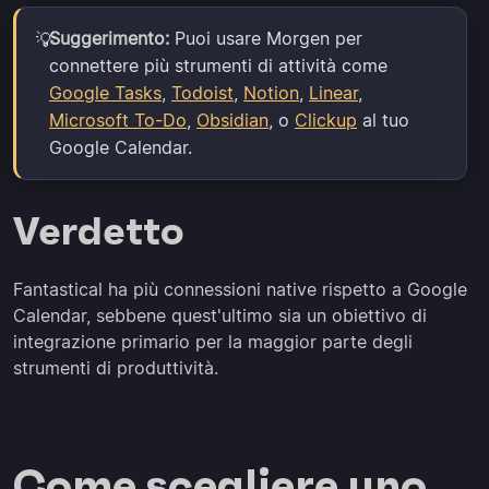
Suggerimento:
Puoi usare Morgen per
💡
connettere più strumenti di attività come
Google Tasks
,
Todoist
,
Notion
,
Linear
,
Microsoft To-Do
,
Obsidian
, o
Clickup
al tuo
Google Calendar.
Verdetto
Fantastical ha più connessioni native rispetto a Google
Calendar, sebbene quest'ultimo sia un obiettivo di
integrazione primario per la maggior parte degli
strumenti di produttività.
Come scegliere uno