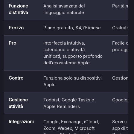
Funzione
Analisi avanzata del
Parità mul
distintiva
linguaggio naturale
Prezzo
Piano gratuito, $4,75/mese
Gratuito
Pro
Interfaccia intuitiva,
Facile da 
calendario e attività
protegge g
unificati, supporto profondo
dell'ecosistema Apple
Contro
Funziona solo su dispositivi
Gestione a
Apple
Gestione
Todoist, Google Tasks e
Google Ta
attività
Apple Reminders
Integrazioni
Google, Exchange, iCloud,
Servizi G
Zoom, Webex, Microsoft
app di ter