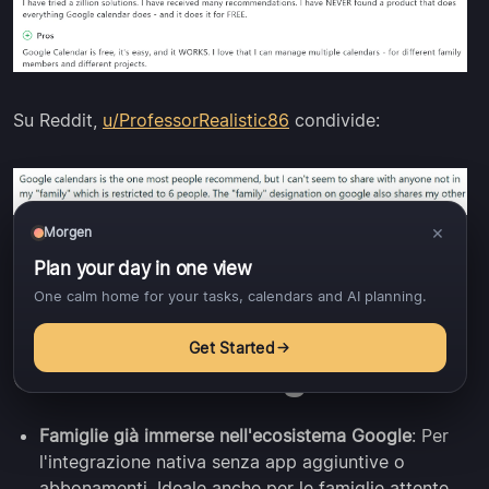
Su Reddit,
u/ProfessorRealistic86
condivide:
×
Morgen
Plan your day in one view
One calm home for your tasks, calendars and AI planning.
Per Chi Google
Get Started
Calendar è Migliore
Famiglie già immerse nell'ecosistema Google
: Per
l'integrazione nativa senza app aggiuntive o
abbonamenti. Ideale anche per le famiglie attente