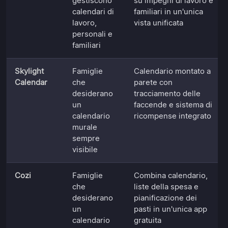
gestiscono
su impegni di lavoro e
calendari di
familiari in un'unica
lavoro,
vista unificata
personali e
familiari
Skylight
Famiglie
Calendario montato a
Calendar
che
parete con
desiderano
tracciamento delle
un
faccende e sistema di
calendario
ricompense integrato
murale
sempre
visibile
Cozi
Famiglie
Combina calendario,
che
liste della spesa e
desiderano
pianificazione dei
un
pasti in un'unica app
calendario
gratuita