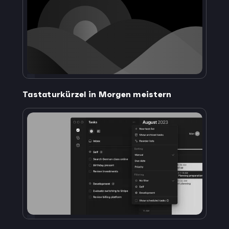
Tastaturkürzel in Morgen meistern