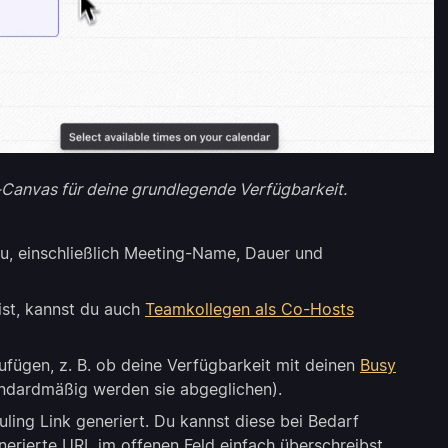
-Canvas für deine grundlegende Verfügbarkeit.
zu, einschließlich Meeting-Name, Dauer und
ist, kannst du auch
Teamkollegen als Co-Hosts
ufügen, z. B. ob deine Verfügbarkeit mit deinen
Busy
ndardmäßig werden sie abgeglichen).
ling Link generiert. Du kannst diese bei Bedarf
erierte URL im offenen Feld einfach überschreibst.