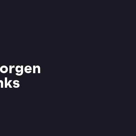
Morgen
nks