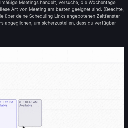
elmäßige Meetings handelt, versuche, die Wochentage
diese Art von Meeting am besten geeignet sind. (Beachte,
die über deine Scheduling Links angebotenen Zeitfenster
s abgeglichen, um sicherzustellen, dass du verfügbar