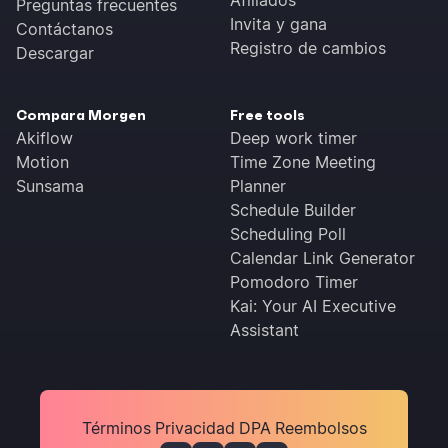
Afiliados
Preguntas frecuentes
Invita y gana
Contáctanos
Registro de cambios
Descargar
Compara Morgen
Free tools
Akiflow
Deep work timer
Motion
Time Zone Meeting
Sunsama
Planner
Schedule Builder
Scheduling Poll
Calendar Link Generator
Pomodoro Timer
Kai: Your AI Executive
Assistant
Términos
Privacidad
DPA
Reembolsos