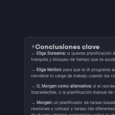
Conclusiones clave
⚡️
→
Elige Sunsama:
si quieres planificación 
tranquila y bloqueo de tiempo que te ayud
→
Elige Motion:
para que la IA programe a
reordene tu carga de trabajo cuando las c
→
O, Morgen como alternativa:
si el reord
impredecible, o la planificación manual d
→
Morgen:
un planificador de tareas basad
reuniones y rutinas) y tareas (de diferentes
de IA para obtener sugerencias sobre la ub