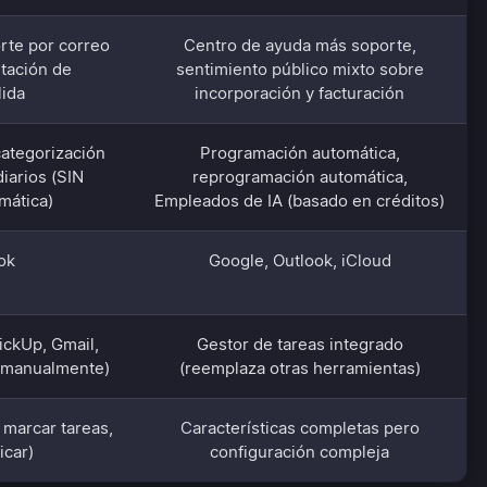
rte por correo
Centro de ayuda más soporte,
tación de
sentimiento público mixto sobre
lida
incorporación y facturación
categorización
Programación automática,
iarios (SIN
reprogramación automática,
mática)
Empleados de IA (basado en créditos)
ok
Google, Outlook, iCloud
lickUp, Gmail,
Gestor de tareas integrado
s manualmente)
(reemplaza otras herramientas)
 marcar tareas,
Características completas pero
icar)
configuración compleja