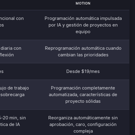
MOTION
encional con
Programación automática impulsada
os
por IA y gestión de proyectos en
equipo
 diaria con
Reprogramación automática cuando
flexión
cambian las prioridades
es
Desde $19/mes
lujo de trabajo
Programación completamente
a sobrecarga
automatizada, características de
proyecto sólidas
5-20 min, sin
Reorganiza automáticamente sin
ica de IA
aprobación, caro, configuración
compleja