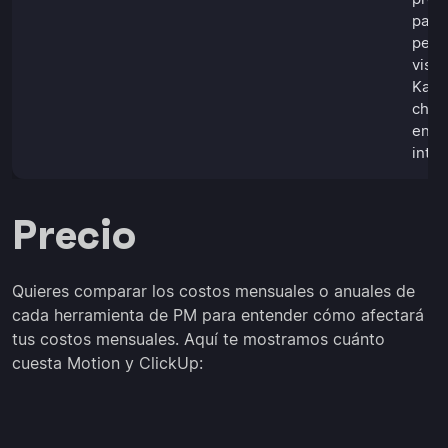
pane
pers
vista
Kanb
chat
en e
inte
Precio
Quieres comparar los costos mensuales o anuales de
cada herramienta de PM para entender cómo afectará
tus costos mensuales. Aquí te mostramos cuánto
cuesta Motion y ClickUp: