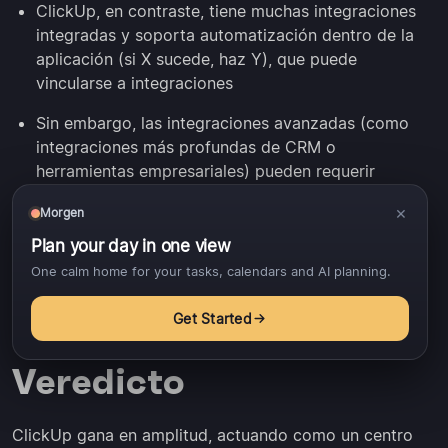
ClickUp, en contraste, tiene muchas integraciones
integradas y soporta automatización dentro de la
aplicación (si X sucede, haz Y), que puede
vincularse a integraciones
Sin embargo, las integraciones avanzadas (como
integraciones más profundas de CRM o
herramientas empresariales) pueden requerir
configuración técnica o herramientas de terceros.
×
Morgen
Y como se señala en un
análisis comunitario
, a
Plan your day in one view
veces la sincronización externa puede retrasarse o
One calm home for your tasks, calendars and AI planning.
tener problemas
Get Started
Veredicto
ClickUp gana en amplitud, actuando como un centro