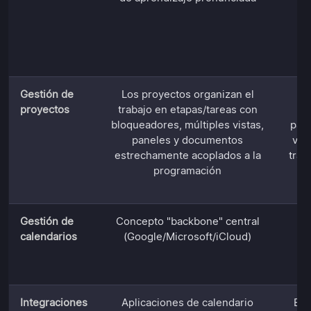
ab
p
Gestión de
Los proyectos organizan el
proyectos
trabajo en etapas/tareas con
d
bloqueadores, múltiples vistas,
pane
paneles y documentos
vis
estrechamente acoplados a la
trab
programación
c
Gestión de
Concepto "backbone" central
calendarios
(Google/Microsoft/iCloud)
in
Integraciones
Aplicaciones de calendario
Bib