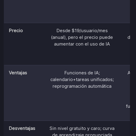
pe
Precio
Desde $19/usuario/mes
P
(anual), pero el precio puede
dis
aumentar con el uso de IA
p
$7
Ventajas
Funciones de IA;
Amp
calendario+tareas unificados;
reprogramación automática
pe
i
fuer
Desventajas
Sin nivel gratuito y caro; curva
Pu
de aprendizaje pronunciada
c