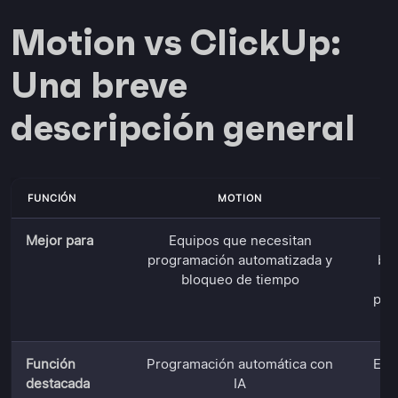
Motion vs ClickUp:
Una breve
descripción general
FUNCIÓN
MOTION
Mejor para
Equipos que necesitan
programación automatizada y
bus
bloqueo de tiempo
d
pro
Función
Programación automática con
Esp
destacada
IA
d