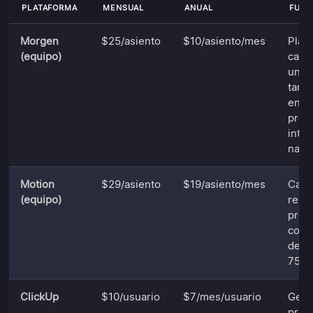
PLATAFORMA
MENSUAL
ANUAL
FUNC
Morgen
$25/asiento
$10/asiento/mes
Plani
(equipo)
cale
unif
tarea
enla
prog
inte
nativ
Motion
$29/asiento
$19/asiento/mes
Cale
(equipo)
reun
proy
con I
de ta
7500
ClickUp
$10/usuario
$7/mes/usuario
Gest
proye