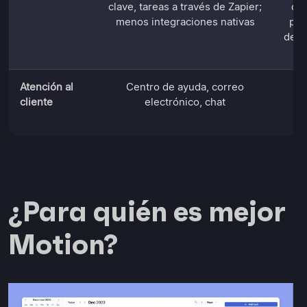
clave, tareas a través de Zapier;
de 
menos integraciones nativas
par
de h
Atención al
Centro de ayuda, correo
So
cliente
electrónico, chat
do
¿Para quién es mejor
Motion?