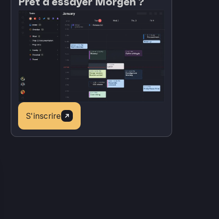
Prêt à essayer Morgen ?
S'inscrire