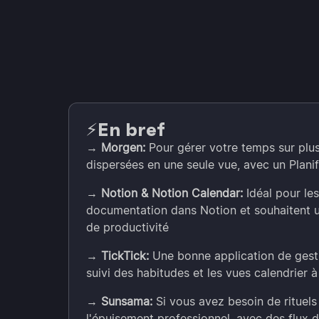
En bref
⚡️
→
Morgen:
Pour gérer votre temps sur plusi
dispersées en une seule vue, avec un Plani
→
Notion & Notion Calendar:
Idéal pour les
documentation dans Notion et souhaitent u
de productivité
→
TickTick:
Une bonne application de gesti
suivi des habitudes et les vues calendrier 
→
Sunsama:
Si vous avez besoin de rituels
l'épuisement professionnel, avec des flux de 