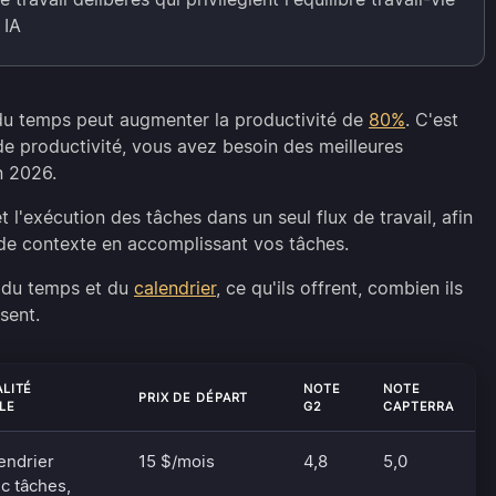
 IA
du temps peut augmenter la productivité de
80%
. C'est
de productivité, vous avez besoin des meilleures
n 2026.
t l'exécution des tâches dans un seul flux de travail, afin
de contexte en accomplissant vos tâches.
n du temps et du
calendrier
, ce qu'ils offrent, combien ils
isent.
LITÉ
NOTE
NOTE
PRIX DE DÉPART
LE
G2
CAPTERRA
endrier
15 $/mois
4,8
5,0
ec tâches,