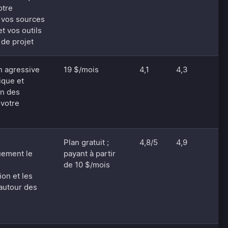
otre
, vos sources
t vos outils
 de projet
on agressive
19 $/mois
4,1
4,3
ique et
on des
 votre
Plan gratuit ;
4,8/5
4,9
uement le
payant à partir
de 10 $/mois
ion et les
autour des