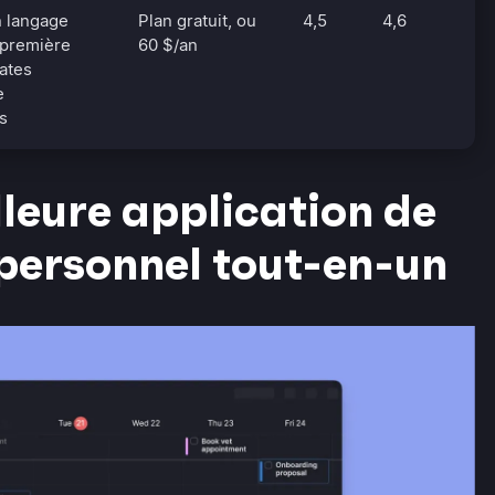
n langage
Plan gratuit, ou
4,5
4,6
 première
60 $/an
dates
e
s
lleure application de
personnel tout-en-un