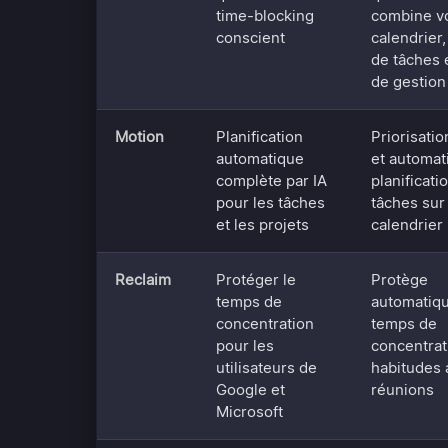
time-blocking
combine v
conscient
calendrier
de tâches e
de gestion
Motion
Planification
Priorisati
automatique
et automat
complète par IA
planificati
pour les tâches
tâches sur
et les projets
calendrier
Reclaim
Protéger le
Protège
temps de
automatiq
concentration
temps de
pour les
concentrat
utilisateurs de
habitudes 
Google et
réunions
Microsoft