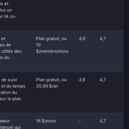
s et
lus un
ur IA co-
 et
Plan gratuit, ou
4,6
4,7
es de
10
x côtés des
$/membre/mois
s du
 de suivi
Plan gratuit, ou
4,6
4,7
 et du temps
35,99 $/an
ration du
sur le plan
ateur
16 $/mois
-
4,7
manuel qui