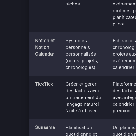
tâches
événement
routines, p
planificate
pilote
Notion et
Systèmes
Échéances
Notion
personnels
chronologi
Calendar
personnalisés
projets au
(notes, projets,
événement
chronologies)
calendrier
TickTick
Créer et gérer
Plateforme
des tâches avec
des tâches
un traitement du
avec intég
langage naturel
calendrier 
facile à utiliser
premium
Sunsama
Planification
Un planific
quotidienne et
quotidien 