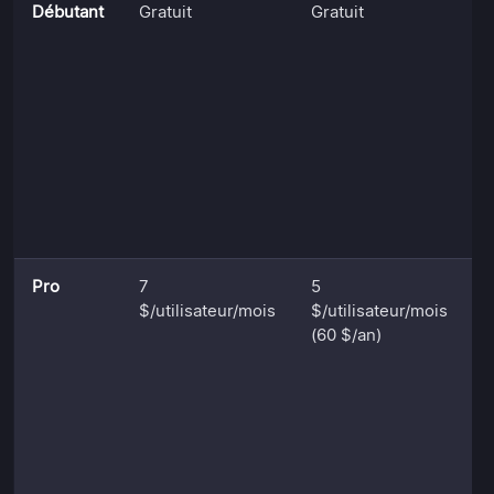
Débutant
Gratuit
Gratuit
5
p
v
r
t
e
t
h
d
s
Pro
7
5
T
$/utilisateur/mois
$/utilisateur/mois
D
(60 $/an)
m
c
d
t
p
1
f