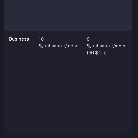
h
i
A
D
Business
10
8
A
$/utilisateur/mois
$/utilisateur/mois
d
(96 $/an)
d
p
p
d
j
d
d
m
p
e
f
c