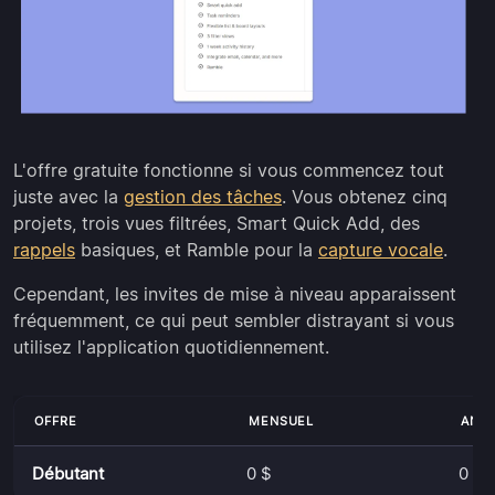
L'offre gratuite fonctionne si vous commencez tout
juste avec la
gestion des tâches
. Vous obtenez cinq
projets, trois vues filtrées, Smart Quick Add, des
rappels
basiques, et Ramble pour la
capture vocale
.
Cependant, les invites de mise à niveau apparaissent
fréquemment, ce qui peut sembler distrayant si vous
utilisez l'application quotidiennement.
OFFRE
MENSUEL
ANN
Débutant
0 $
0 $