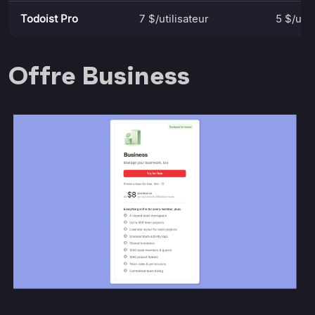
Todoist Pro
7 $/utilisateur
5 $/util
Offre Business