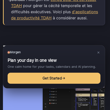
TDAH
pour gérer la cécité temporelle et les
difficultés exécutives. Voici plus
d'applications
de productivité TDAH
à considérer aussi.
Time Blocking
×
Morgen
Plan your day in one view
One calm home for your tasks, calendars and AI planning.
Get Started