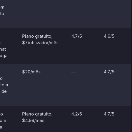
om
to
Plano gratuito,
4.7/5
4.6/5
s,
$7/utilizador/mês
hat
lugar
$20/mês
—
4.7/5
to
tela
o de
to
Plano gratuito,
4.2/5
4.7/5
com
$4.99/mês
ra