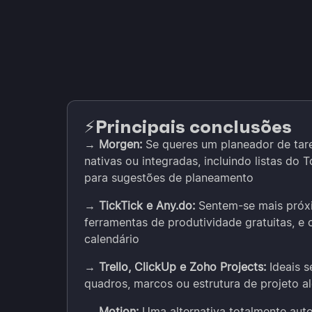
Principais conclusões
⚡️
→
Morgen:
Se queres um planeador de tare
nativas ou integradas, incluindo listas do 
para sugestões de planeamento
→
TickTick e Any.do:
Sentem-se mais próxi
ferramentas de produtividade gratuitas, e
calendário
→
Trello, ClickUp e Zoho Projects:
Ideais s
quadros, marcos ou estrutura de projeto a
→
Motion:
Uma alternativa totalmente auto