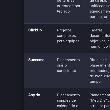
de tarefas
de tarefas
orientado por
unificada c
teclado
agendamen
por atalho
ClickUp
Projetos
Tarefas,
complexos
documento
para equipas
objetivos, c
num único 
Sunsama
Planeamento
Rituais de
diário
planeamen
consciente
orientados, 
de bloquei
tempo
Any.do
Planeamento
Planeamen
simples de
"Meu Dia" 
calendário e
arrastar pa