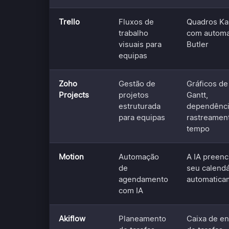
Trello
Fluxos de
Quadros K
trabalho
com autom
visuais para
Butler
equipas
Zoho
Gestão de
Gráficos de
Projects
projetos
Gantt,
estruturada
dependênci
para equipas
rastreamen
tempo
Motion
Automação
A IA preenc
de
seu calendá
agendamento
automatica
com IA
Akiflow
Planeamento
Caixa de en