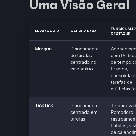
Uma Visão Geral
FUNCIONALI
FERRAMENTA
MELHOR PARA
DESTAQUE
Morgen
Planeamento
Agendamen
de tarefas
com IA, blo
centrado no
de tempo 
calendário
Frames,
consolidaç
tarefas de
múltiplas f
TickTick
Planeamento
Temporizad
centrado em
Pomodoro,
tarefas
rastreamen
hábitos, vis
de calendár