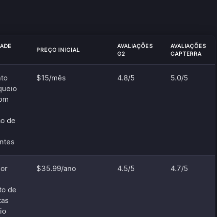
DADE
AVALIAÇÕES
AVALIAÇÕES
PREÇO INICIAL
G2
CAPTERRA
to
$15/mês
4.8/5
5.0/5
queio
com
ão de
ontes
or
$35.99/ano
4.5/5
4.7/5
to de
tas
io