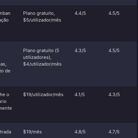
anban
Plano gratuito,
4.4/5
4.5/5
ação
$5/utilizador/mês
Plano gratuito (5
4.3/5
4.5/5
utilizadores),
as,
$4/utilizador/mês
to de
he o
$19/utilizador/mês
4.1/5
4.3/5
rio
mente
trada
$19/mês
4.8/5
4.7/5