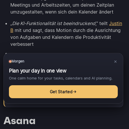
Meetings und Arbeitszeiten, um deinen Zeitplan
umzugestalten, wenn sich dein Kalender ändert
„
Die KI-Funktionalität ist beeindruckend
," teilt
Justin
B
mit und sagt, dass Motion durch die Ausrichtung
von Aufgaben und Kalendern die Produktivität
verbessert
×
Morgen
Hinweis:
Motion erfordert umfangreiches Setup
📌
Plan your day in one view
im Voraus, einschließlich Definition von
One calm home for your tasks, calendars and AI planning.
Arbeitszeiten, Prioritätsregeln und
Projektstrukturen, bevor die KI zuverlässige
Get Started
Entscheidungen in deinem Namen treffen kann.
Asana