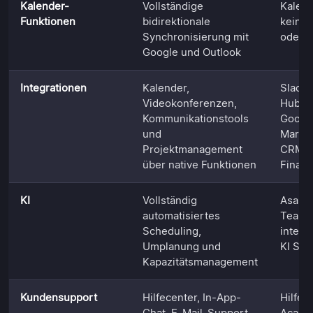
Kalender-
Vollständige
Kalend
Funktionen
bidirektionale
kein T
Synchronisierung mit
oder K
Google und Outlook
Integrationen
Kalender,
Slack,
Videokonferenzen,
HubSpo
Kommunikationstools
Google
und
Marke
Projektmanagement
CRM, M
über native Funktionen
Financ
KI
Vollständig
Asana 
automatisiertes
Teamm
Scheduling,
intell
Umplanung und
KI Stu
Kapazitätsmanagement
Kundensupport
Hilfecenter, In-App-
Hilfec
Chat, E-Mail-Support
Acade