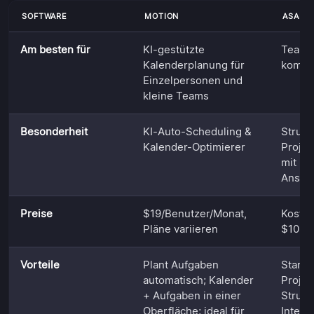
SOFTWARE
MOTION
ASANA
Am besten für
KI-gestützte
Teams 
Kalenderplanung für
kompl
Einzelpersonen und
kleine Teams
Besonderheit
KI-Auto-Scheduling &
Strukt
Kalender-Optimierer
Proje
mit m
Ansic
Preise
$19/Benutzer/Monat,
Kosten
Pläne variieren
$10,9
Vorteile
Plant Aufgaben
Starke
automatisch; Kalender
Projek
+ Aufgaben in einer
Strukt
Oberfläche; ideal für
Integr