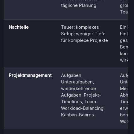
tägliche Planung
großar
Teamz
Nachteile
Teuer; komplexes
Einige
Setup; weniger Tiefe
hinter
für komplexe Projekte
gesper
Benac
könne
wirke
Projektmanagement
Aufgaben,
Aufga
Unteraufgaben,
Unter
wiederkehrende
Meilen
Aufgaben, Projekt-
Abhäng
Timelines, Team-
Timeli
Workload-Balancing,
erweit
Kanban-Boards
benutz
Workf